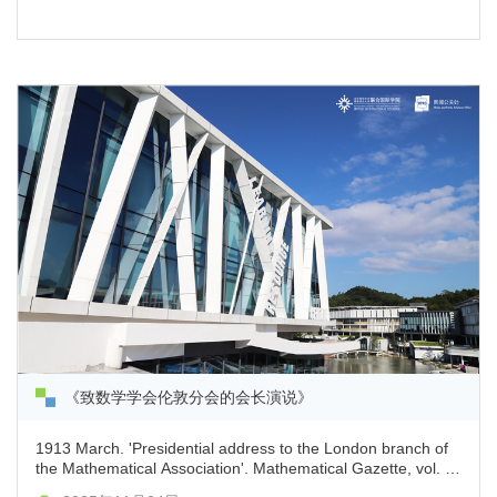
《致数学学会伦敦分会的会长演说》
1913 March. 'Presidential address to the London branch of
the Mathematical Association'. Mathematical Gazette, vol. 7,
pp. 87–94.