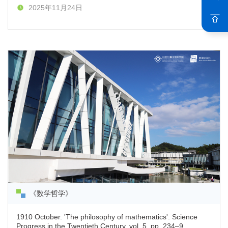
Congress of Mathematicians, vol. 2, pp. 449–54. Also
2025年11月24日
published in L'Enseignment Mathematique.
《数学哲学》
1910 October. 'The philosophy of mathematics'. Science
Progress in the Twentieth Century, vol. 5, pp. 234–9.