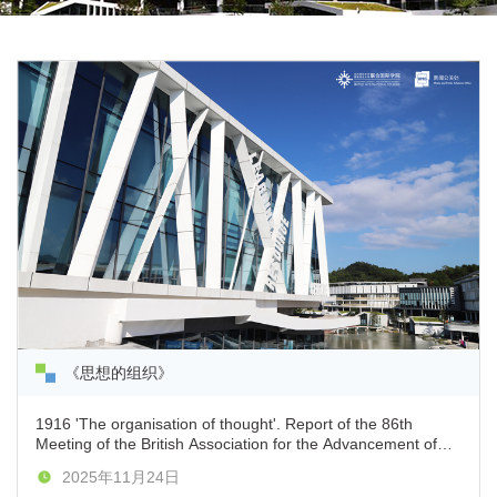
《思想的组织》
1916 'The organisation of thought'. Report of the 86th
Meeting of the British Association for the Advancement of
Science, pp. 355–65. Also published with slight differences
2025年11月24日
in Proceedings of the Aristotelian Society, vol. 17, pp. 58–76.